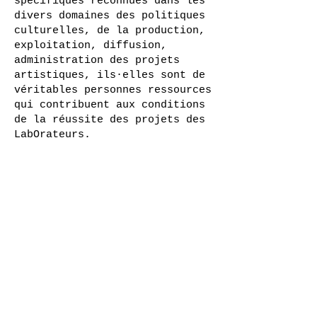
spécifiques reconnues dans les
divers domaines des politiques
culturelles, de la production,
exploitation, diffusion,
administration des projets
artistiques, ils·elles sont de
véritables personnes ressources
qui contribuent aux conditions
de la réussite des projets des
LabOrateurs.
Jeanne-Sophie FORT
Présidente de l'association
François FEHNER
Laurent DEVILLE
Céline MAUFRA
Anne-Lise VINCIGUERRA